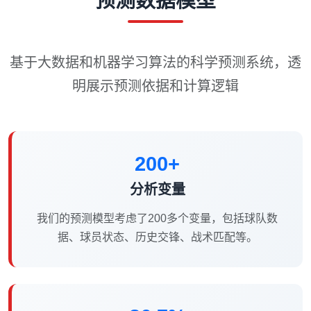
预测数据模型
基于大数据和机器学习算法的科学预测系统，透
明展示预测依据和计算逻辑
200+
分析变量
我们的预测模型考虑了200多个变量，包括球队数
据、球员状态、历史交锋、战术匹配等。