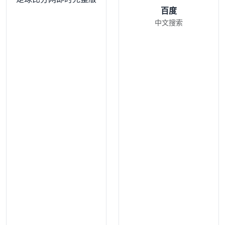
百度
中文搜索