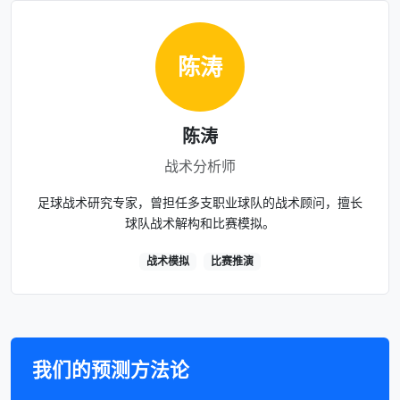
陈涛
陈涛
战术分析师
足球战术研究专家，曾担任多支职业球队的战术顾问，擅长
球队战术解构和比赛模拟。
战术模拟
比赛推演
我们的预测方法论