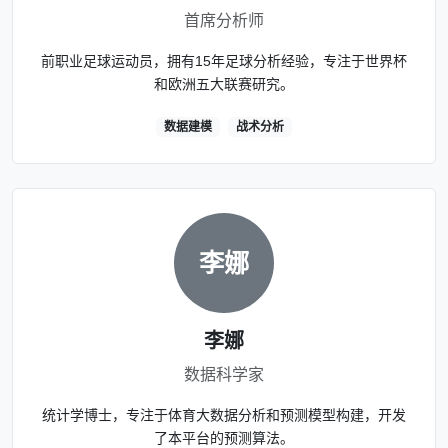
首席分析师
前职业足球运动员，拥有15年足球分析经验，专注于世界杯
和欧洲五大联赛研究。
数据建模
战术分析
李娜
李娜
数据科学家
统计学博士，专注于体育大数据分析和预测模型构建，开发
了本平台的预测算法。