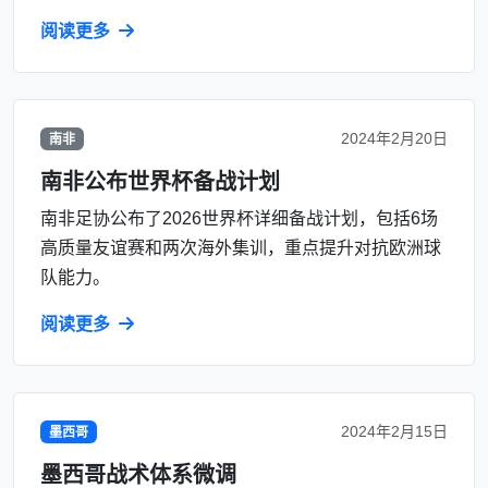
阅读更多
2024年2月20日
南非
南非公布世界杯备战计划
南非足协公布了2026世界杯详细备战计划，包括6场
高质量友谊赛和两次海外集训，重点提升对抗欧洲球
队能力。
阅读更多
2024年2月15日
墨西哥
墨西哥战术体系微调